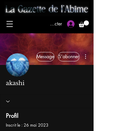
Se connecter
Plus d'actions
Message
S'abonner
akashi
Profil
Inscrit le : 26 mai 2023