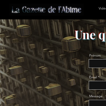
Vidé
Une q
Prénom
Email
Message