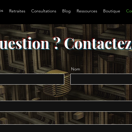
os
Retraites
Consultations
Blog
Ressources
Boutique
Co
uestion ? Contacte
Nom