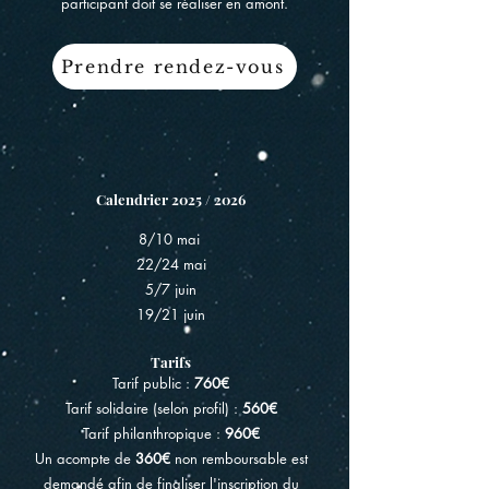
participant doit se réaliser en amont.
Prendre rendez-vous
Calendrier 2025 / 2026
8/10 mai
22/24 mai
5/7 juin
19/21 juin
Tarifs
Tarif public :
760€
Tarif solidaire (selon profil) :
560€
Tarif philanthropique :
960€
Un acompte de
360€
non remboursable est
demandé afin de finaliser l'inscription du