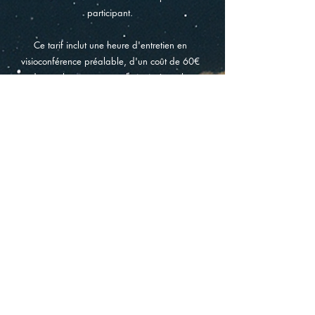
participant.
Ce tarif inclut une heure d'entretien en
visioconférence préalable, d'un coût de 60€
dû que la personne souhaite intégrer la
retraite ou non.
Livre d'Or
Je n’aurais pas pu rêver meilleur
«
accompagnement pour mon premier voyage.
Un voyage transformateur, une vraie
renaissance. Un grand merci. À bientôt. »
G, femme, 44 ans
« Vous savez déjà oh combien vous m’avez
apporté les de ces trois retraites en votre
compagnie. Je n’aurais également pas pu