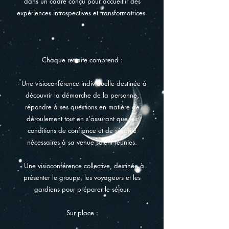
dans un cadre conçu pour accueillir des
expériences introspectives
et transformatrices.
Chaque retraite comprend :
- Une visioconférence individuelle destinée à
découvrir la démarche
de la personne,
répondre à ses questions en matière de
déroulement tout en s'assurant que les
conditions de confiance et de sécurité
nécessaires à sa venue soient réunies.
- Une visioconférence collective, destinée à
présenter
le groupe, les voyageurs et les
gardiens pour préparer le séjour.
Sur place :