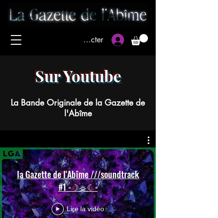
Se connecter
Sur Youtube
La Bande Originale de la Gazette de
l'Abîme
la Gazette de l'Abîme ///soundtrack
#1 -☽☼☾-
Lire la vidéo